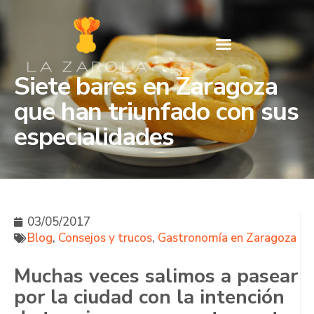
Siete bares en Zaragoza
que han triunfado con sus
especialidades
03/05/2017
Blog
,
Consejos y trucos
,
Gastronomía en Zaragoza
Muchas veces salimos a pasear
por la ciudad con la intención