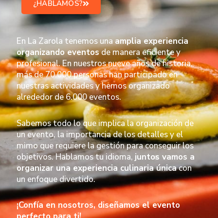
¿HABLAMOS?
En La Zarola tenemos una
amplia experiencia
organizando eventos
de manera eficiente y
profesional. En nuestros nueve años de historia,
más de 70.000 personas han participado en
nuestras actividades y hemos organizado
alrededor de 6.000 eventos.
Sabemos todo lo que implica la organización de
un evento, la importancia de los detalles y el
mimo que requiere la gestión para conseguir los
objetivos. Hablamos tu idioma,
juntos vamos a
organizar una experiencia culinaria única
con
un enfoque divertido.
¡Confía en nosotros, diseñamos el evento
perfecto para ti!