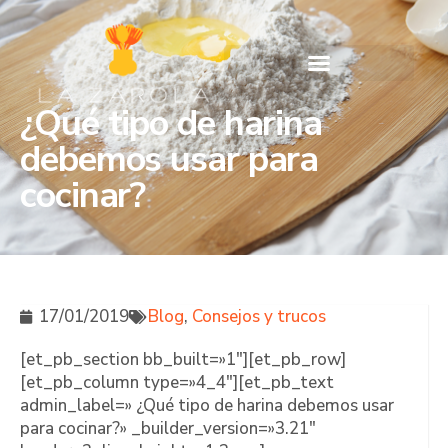
¿Qué tipo de harina
debemos usar para
cocinar?
17/01/2019
Blog
,
Consejos y trucos
[et_pb_section bb_built=»1″][et_pb_row]
[et_pb_column type=»4_4″][et_pb_text
admin_label=» ¿Qué tipo de harina debemos usar
para cocinar?» _builder_version=»3.21″